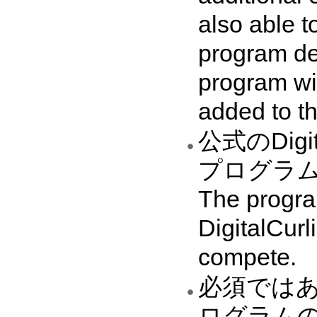
also able to
program des
program wi
added to t
公式のDig
プログラム
The program
DigitalCurl
compete.
必須では
ログラム