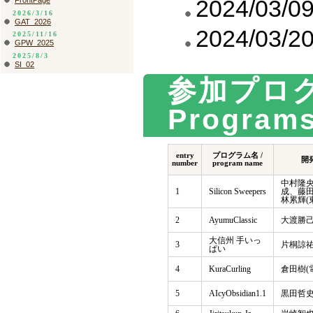
2024/0
FrontPage
2026/3/16
GAT_2026
2024/0
2025/11/16
GPW_2025
2025/8/3
SI_02
参加プログラム
Program
entry
プログラム名 /
開発
number
program name
中村隆
1
Silicon Sweepers
成、藤
林累輝(
2
AyumuClassic
大渡勝
大信州 手いっ
3
片桐諒祐
ぱい
4
KuraCurling
倉田樹(
5
AIcyObsidian1.1
黒田哲史