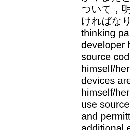
ついて，
ければなりません
thinking pa
developer hi
source code
himself/her
devices ar
himself/her
use source
and permitt
additional 