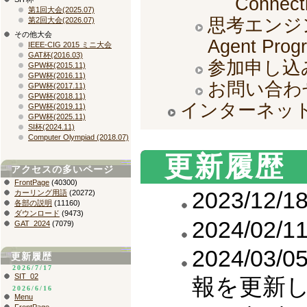
Connect
第1回大会(2025.07)
思考エンジン
第2回大会(2026.07)
その他大会
Agent Prog
IEEE-CIG 2015 ミニ大会
GAT杯(2016.03)
参加申し込み/Pa
GPW杯(2015.11)
GPW杯(2016.11)
お問い合わせ/I
GPW杯(2017.11)
GPW杯(2018.11)
インターネット接続テ
GPW杯(2019.11)
GPW杯(2025.11)
SI杯(2024.11)
Computer Olympiad (2018.07)
更新履歴
アクセスの多いページ
FrontPage
(40300)
2023/12
カーリング用語
(20272)
各部の説明
(11160)
ダウンロード
(9473)
2024/0
GAT_2024
(7079)
2024/0
更新履歴
2026/7/17
SIT_02
報を更新
2026/6/16
Menu