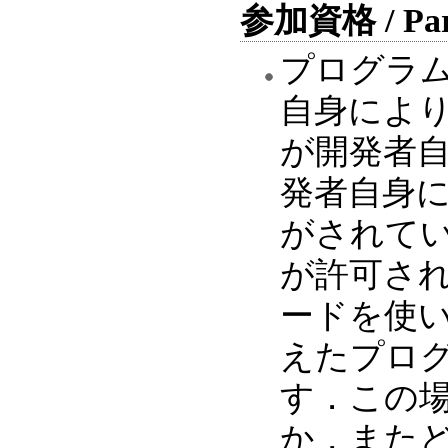
参加資格 / Parti
プログラ
自身によ
が開発者
発者自身
がされて
が許可さ
ードを使
えたプロ
す．この
か，また