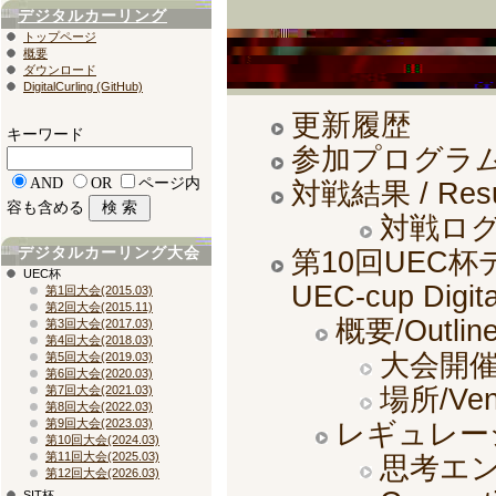
デジタルカーリング
トップページ
概要
ダウンロード
DigitalCurling (GitHub)
更新履歴
キーワード
参加プログラム / Pa
AND
OR
ページ内
対戦結果 / Resu
容も含める
対戦ログ /
デジタルカーリング大会
第10回UEC杯デ
UEC杯
UEC-cup Digita
第1回大会(2015.03)
第2回大会(2015.11)
概要/Outlin
第3回大会(2017.03)
第4回大会(2018.03)
大会開催
第5回大会(2019.03)
第6回大会(2020.03)
第7回大会(2021.03)
場所/Ven
第8回大会(2022.03)
第9回大会(2023.03)
レギュレーショ
第10回大会(2024.03)
第11回大会(2025.03)
思考エン
第12回大会(2026.03)
SIT杯