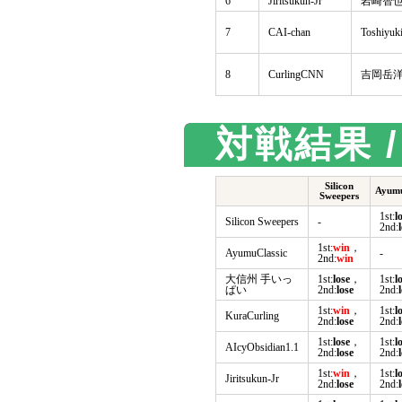
6
Jiritsukun-Jr
岩崎智也
7
CAI-chan
Toshiyuk
8
CurlingCNN
吉岡岳洋
対戦結果 / 
Silicon
Ayumu
Sweepers
1st:
l
Silicon Sweepers
-
2nd:
1st:
win
，
AyumuClassic
-
2nd:
win
大信州 手いっ
1st:
lose
，
1st:
l
ぱい
2nd:
lose
2nd:
1st:
win
，
1st:
l
KuraCurling
2nd:
lose
2nd:
1st:
lose
，
1st:
l
AIcyObsidian1.1
2nd:
lose
2nd:
1st:
win
，
1st:
l
Jiritsukun-Jr
2nd:
lose
2nd: