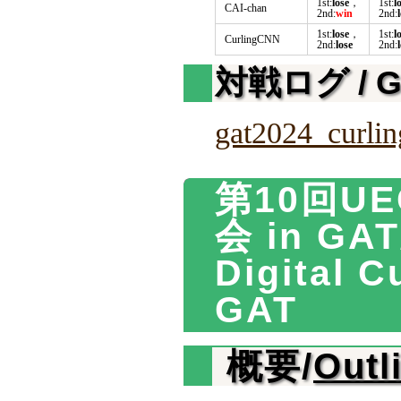
1st:
lose
，
1st:
l
CAI-chan
2nd:
win
2nd:
1st:
lose
，
1st:
l
CurlingCNN
2nd:
lose
2nd:
対戦ログ / G
gat2024_curlin
第10回U
会 in GAT
Digital C
GAT
概要/
Outl