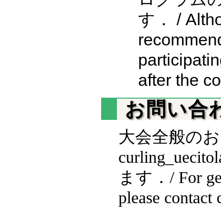
す． / Althou
recommende
participat
after the c
お問い合わせ
大会全般のお
curling_uec
ます．/ For gener
please contact
.