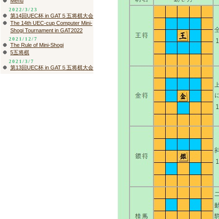
Menu
2022/3/23
第14回UEC杯 in GAT５五将棋大会
The 14th UEC-cup Computer Mini-
Shogi Tournament in GAT2022
2021/12/7
The Rule of Mini-Shogi
5五将棋
2021/3/7
第13回UEC杯 in GAT５五将棋大会