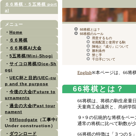
６６将棋・５五将棋 port
al
メニュー
66将棋とは？
・
Home
66将棋のルール
用意するもの
・
６６将棋
初期配置と使用する駒
陣地と『成り』について
・
６６将棋AI大会
勝利条件
禁じ手
・
5五将棋/Mini-Shogi
千日手について
・
サイコロ将棋/Dice-Sh
ogi
English
※本ページは、66将
・
UEC杯と目的/UEC-cu
p and the purpose
66将棋とは？
・
今後の大会/Future to
urnaments
66将棋は、将棋の駒生産量
・
過去の大会/Past tour
天童商工会議所と、尚絅学院
nament
９×９の伝統的な将棋をベー
・
55floodgate
（工事中/
通常の将棋に比べて駒数が少
Under construction）
・
ダウンロード
66将棋の特徴は「３つのＳ