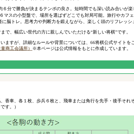
：平均６分で勝負が決まるテンポの良さ。短時間でも深い読み合いが楽
：６×６マスの小型盤で、場所を選ばずどこでも対局可能。旅行やカフ
：手軽に脳トレ。思考力や判断力を鍛えながら、楽しく頭のリフレッシ
者まで、幅広い世代の方に親しんでいただける“新しい将棋”です。
いますが、詳細なルールや背景については、66将棋公式サイトを
天童商工会議所）
※本ページは公式情報をもとに作成しています。
馬、香車、各１枚、歩兵６枚と、飛車または角行を先手・後手それ
りです。）