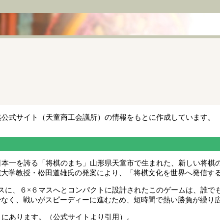
棋公式サイト（天童商工会議所）の情報をもとに作成しています。
日本一を誇る「将棋のまち」山形県天童市で生まれた、新しい将棋
大学教授・松田道雄氏の発案により、「将棋文化を世界へ発信する
スに、６×６マスへとコンパクトに設計されたこのゲームは、誰で
なく、戦いがスピーディーに進むため、短時間で熱い勝負が繰り
」にあります。（公式サイトより引用）。