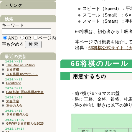
・
リンク
スピード（Speed）
スモール（Small）
検索
スマート（Smart）
キーワード
66将棋は、初心者から上級
AND
OR
ページ内
本ページでは概要を紹介して
容も含める
出典：
66将棋公式サイト（
最近の更新
66将棋のルール
2026/4/24
The Rule of 66Shogi
６６将棋
６６将棋 portalサイト
用意するもの
2026/4/13
FrontPage
2026/3/13
GAT杯第1回66将棋AI大会
・縦×横が６×６マスの盤
2026/1/28
・駒：王将、金将、銀将、桂
大会予定
（駒の性能、動きは以下の通
過去の大会
2026/1/16
６６将棋AI大会
2025/11/16
GPW杯６６将棋大会2025
2025/10/24