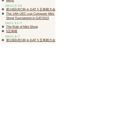
Menu
2022/3/23
第14回UEC杯 in GAT５五将棋大会
The 14th UEC-cup Computer Mini-
Shogi Tournament in GAT2022
2021/12/7
The Rule of Mini-Shogi
5五将棋
2021/3/7
第13回UEC杯 in GAT５五将棋大会