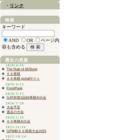
・
リンク
検索
キーワード
AND
OR
ページ内
容も含める
最近の更新
2026/4/24
The Rule of 66Shogi
６６将棋
６６将棋 portalサイト
2026/4/13
FrontPage
2026/3/13
GAT杯第1回66将棋AI大会
2026/1/28
大会予定
過去の大会
2026/1/16
６６将棋AI大会
2025/11/16
GPW杯６６将棋大会2025
2025/10/24