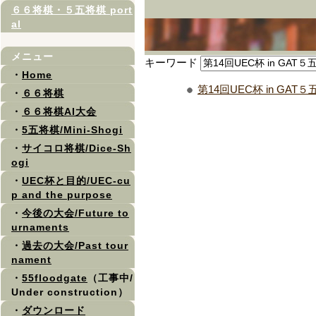
６６将棋・５五将棋 port
al
メニュー
キーワード
・
Home
第14回UEC杯 in GAT
・
６６将棋
・
６６将棋AI大会
・
5五将棋/Mini-Shogi
・
サイコロ将棋/Dice-Sh
ogi
・
UEC杯と目的/UEC-cu
p and the purpose
・
今後の大会/Future to
urnaments
・
過去の大会/Past tour
nament
・
55floodgate
（工事中/
Under construction）
・
ダウンロード