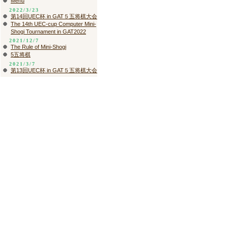
Menu
2022/3/23
第14回UEC杯 in GAT５五将棋大会
The 14th UEC-cup Computer Mini-
Shogi Tournament in GAT2022
2021/12/7
The Rule of Mini-Shogi
5五将棋
2021/3/7
第13回UEC杯 in GAT５五将棋大会