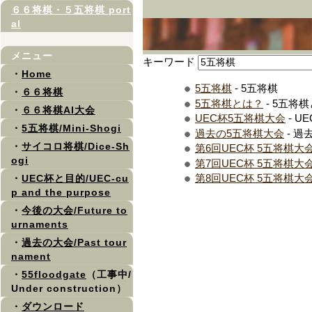
６６将棋・５五将棋 port
al
メニュー
キーワード
・
Home
5五将棋
- 5五将棋
・
６６将棋
5五将棋とは？
- 5五将
・
６６将棋AI大会
UEC杯5五将棋大会
- U
・
5五将棋/Mini-Shogi
過去の5五将棋大会
- 過
・
サイコロ将棋/Dice-Sh
第6回UEC杯 5五将棋大
ogi
第7回UEC杯 5五将棋大
第8回UEC杯 5五将棋大
・
UEC杯と目的/UEC-cu
p and the purpose
・
今後の大会/Future to
urnaments
・
過去の大会/Past tour
nament
・
55floodgate
（工事中/
Under construction）
・
ダウンロード