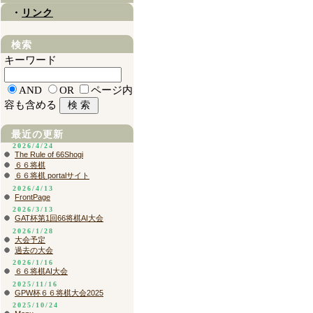
・
リンク
検索
キーワード
AND
OR
ページ内
容も含める
最近の更新
2026/4/24
The Rule of 66Shogi
６６将棋
６６将棋 portalサイト
2026/4/13
FrontPage
2026/3/13
GAT杯第1回66将棋AI大会
2026/1/28
大会予定
過去の大会
2026/1/16
６６将棋AI大会
2025/11/16
GPW杯６６将棋大会2025
2025/10/24