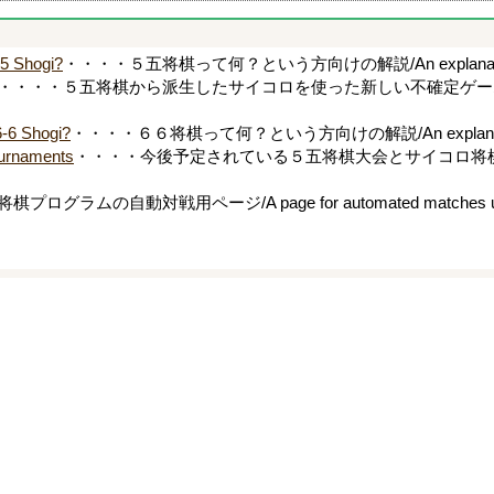
 Shogi?
・・・・５五将棋って何？という方向けの解説/An explanation for tho
・・・・５五将棋から派生したサイコロを使った新しい不確定ゲームの説明/A summary
6 Shogi?
・・・・６６将棋って何？という方向けの解説/An explanation for th
rnaments
・・・・今後予定されている５五将棋大会とサイコロ将棋大会のまとめページ
グラムの自動対戦用ページ/A page for automated matches using t