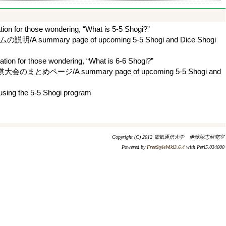
se wondering, “What is 5-5 Shogi?”
 page of upcoming 5-5 Shogi and Dice Shogi
ose wondering, “What is 6-6 Shogi?”
/A summary page of upcoming 5-5 Shogi and
he 5-5 Shogi program
Copyright (C) 2012 電気通信大学 伊藤毅志研究室
Powered by
FreeStyleWiki3.6.4
with Perl5.034000