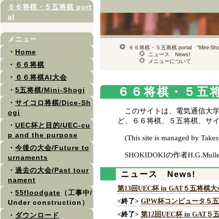
６６将棋・５五将棋 port
al
メニュー
６６将棋・５五将棋 portal "Mini-Shogi p
・
Home
ニュース News!
メニューについて
・
６６将棋
・
６６将棋AI大会
６６将棋・５五将棋 po
・
5五将棋/Mini-Shogi
・
サイコロ将棋/Dice-Sh
このサイトは、電気通信大
ogi
ど、６６将棋、５五将棋、サ
・
UEC杯と目的/UEC-cu
p and the purpose
(This site is managed by Take
・
今後の大会/Future to
SHOKIDOKIの作者H.G.
urnaments
・
過去の大会/Past tour
ニュース News!
nament
第13回UEC杯 in GAT５五将棋大
・
55floodgate
（工事中/
<終了>
GPW杯コンピュータ５五将棋大会20
Under construction）
<終了>
第12回UEC杯 in GAT５五将棋大
・
ダウンロード