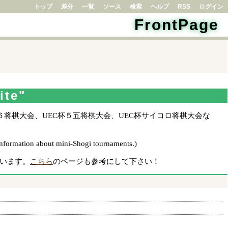
トップ
差分
一覧
ソース
検索
ヘルプ
RSS
ログイン
FrontPage
te"
６将棋大会、UEC杯５五将棋大会、UEC杯サイコロ将棋大会な
information about mini-Shogi tournaments.)
れています。
こちら
のページも参考にして下さい！