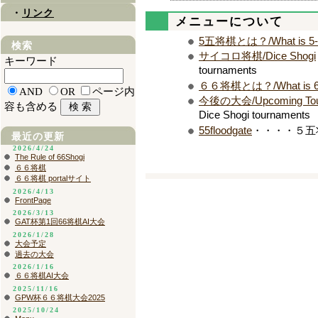
・
リンク
メニューについて
5五将棋とは？/What is 5-5
検索
サイコロ将棋/Dice Shogi
キーワード
tournaments
６６将棋とは？/What is 6-
AND
OR
ページ内
今後の大会/Upcoming Tou
容も含める
Dice Shogi tournaments
55floodgate
・・・・５五将棋プロ
最近の更新
2026/4/24
The Rule of 66Shogi
６６将棋
６６将棋 portalサイト
2026/4/13
FrontPage
2026/3/13
GAT杯第1回66将棋AI大会
2026/1/28
大会予定
過去の大会
2026/1/16
６６将棋AI大会
2025/11/16
GPW杯６６将棋大会2025
2025/10/24